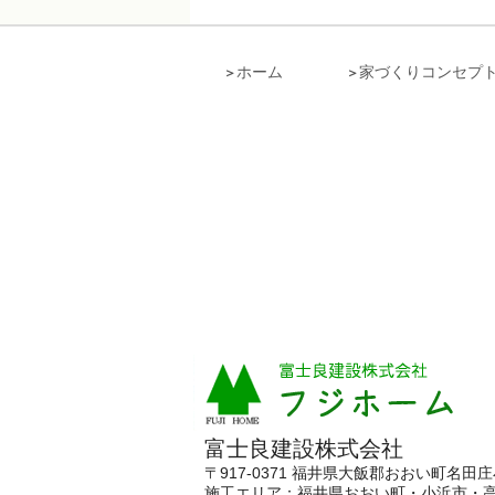
ホーム
家づくりコンセプ
富士良建設株式会社
〒917-0371 福井県大飯郡おおい町名田庄小
施工エリア：
福井県おおい町・小浜市・