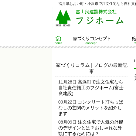
福井県おおい町・小浜市で注文住宅なら自社責任
ホーム
家づくりコンセプト
施工例
家づくりコラム
|
ブログ
の最新記
事
高浜町で注文住宅なら
11月28日
自社責任施工のフジホーム(富士
良建設)
コンクリート打ちっぱ
09月22日
なしの玄関のメリットを紹介し
ます
注文住宅で人気の外観
08月09日
のデザインとは？おしゃれな外
観にするためには？