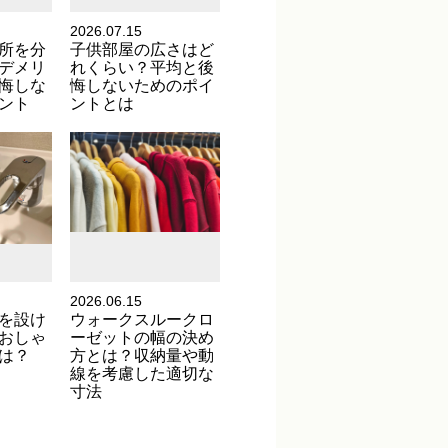
2026.07.15
所を分
子供部屋の広さはど
デメリ
れくらい？平均と後
悔しな
悔しないためのポイ
ント
ントとは
2026.06.15
を設け
ウォークスルークロ
おしゃ
ーゼットの幅の決め
は？
方とは？収納量や動
線を考慮した適切な
寸法