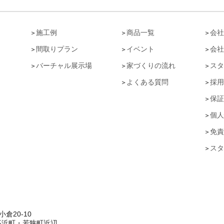
ト
施工例
商品一覧
会社
間取りプラン
イベント
会社
バーチャル展示場
家づくりの流れ
スタ
よくある質問
採用
保証
個人
免責
スタ
倉20-10
高浜町・若狭町近辺