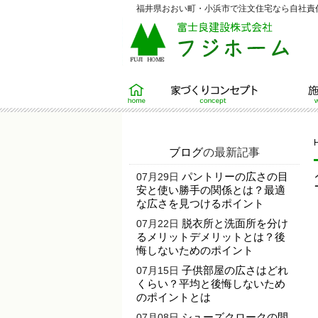
福井県おおい町・小浜市で注文住宅なら自社責任
ホーム
家づくりコンセプト
施工例
ブログ
の最新記事
パントリーの広さの目
07月29日
安と使い勝手の関係とは？最適
な広さを見つけるポイント
脱衣所と洗面所を分け
07月22日
るメリットデメリットとは？後
悔しないためのポイント
子供部屋の広さはどれ
07月15日
くらい？平均と後悔しないため
のポイントとは
シューズクロークの間
07月08日