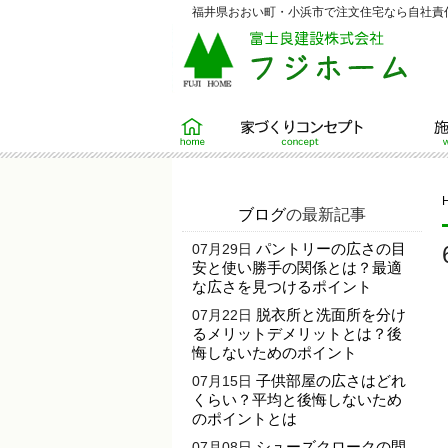
福井県おおい町・小浜市で注文住宅なら自社責任
ホーム
家づくりコンセプト
施工例
ブログ
の最新記事
パントリーの広さの目
07月29日
安と使い勝手の関係とは？最適
な広さを見つけるポイント
脱衣所と洗面所を分け
07月22日
るメリットデメリットとは？後
悔しないためのポイント
子供部屋の広さはどれ
07月15日
くらい？平均と後悔しないため
のポイントとは
シューズクロークの間
07月08日