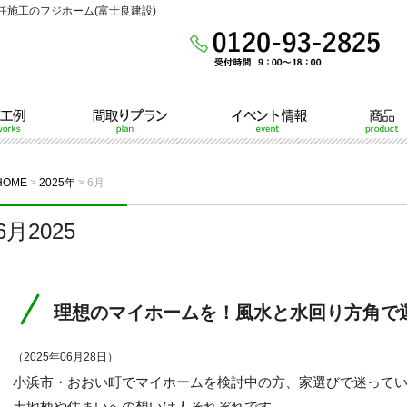
施工のフジホーム(富士良建設)
間取りプラン
イベント情報
商品
HOME
>
2025年
>
6月
6月2025
理想のマイホームを！風水と水回り方角で
（2025年06月28日）
小浜市・おおい町でマイホームを検討中の方、家選びで迷って
土地柄や住まいへの想いは人それぞれです。