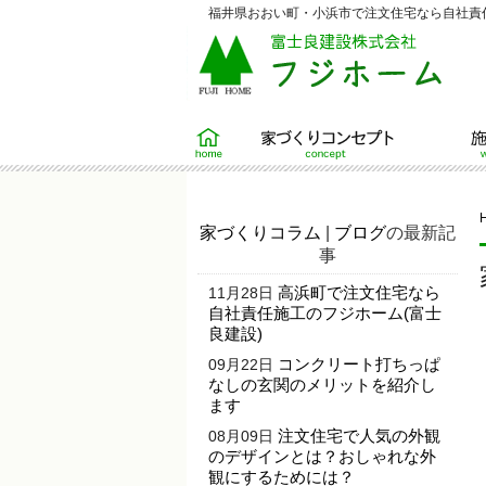
福井県おおい町・小浜市で注文住宅なら自社責任
ホーム
家づくりコンセプト
施工例
家づくりコラム
|
ブログ
の最新記
事
高浜町で注文住宅なら
11月28日
自社責任施工のフジホーム(富士
良建設)
コンクリート打ちっぱ
09月22日
なしの玄関のメリットを紹介し
ます
注文住宅で人気の外観
08月09日
のデザインとは？おしゃれな外
観にするためには？