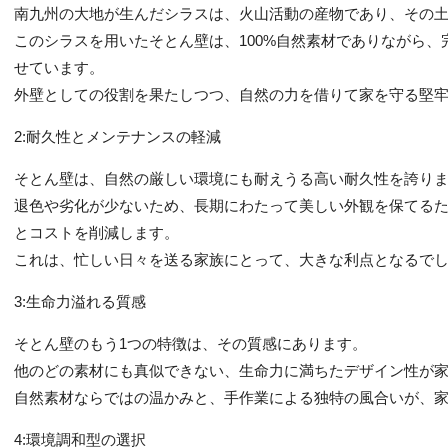
南九州の大地が生んだシラスは、火山活動の産物であり、その
このシラスを用いたそとん壁は、100%自然素材でありながら
せています。
外壁としての役割を果たしつつ、自然の力を借りて家を守る堅
2:耐久性とメンテナンスの軽減
そとん壁は、自然の厳しい環境にも耐えうる高い耐久性を誇り
退色や劣化が少ないため、長期にわたって美しい外観を保てる
とコストを削減します。
これは、忙しい日々を送る家族にとって、大きな利点となるで
3:生命力溢れる質感
そとん壁のもう1つの特徴は、その質感にあります。
他のどの素材にも真似できない、生命力に満ちたデザイン性が
自然素材ならではの温かみと、手作業による独特の風合いが、
4:環境調和型の選択