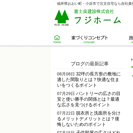
福井県おおい町・小浜市で注文住宅なら自社責任
ホーム
家づくりコンセプト
施工例
ブログ
の最新記事
32坪の長方形の敷地に
08月08日
適した間取りとは？快適な住ま
いをつくるポイント
パントリーの広さの目
07月29日
安と使い勝手の関係とは？最適
な広さを見つけるポイント
脱衣所と洗面所を分け
07月22日
るメリットデメリットとは？後
悔しないためのポイント
子供部屋の広さはどれ
07月15日