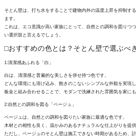
そとん壁は、打ち水をすることで建物内外の温度上昇を抑制す
ます。
これは、エコ意識が高い家族にとって、自然との調和を図りつ
い選択肢と言えるでしょう。
□おすすめの色とは？そとん壁で選ぶべき
1:清潔感あふれる「白」
白は、清潔感と普遍的な美しさを併せ持つ色です。
どんな環境にも溶け込み、飽きのこないシンプルな外観を実現
板金と組み合わせることで、モダンで洗練された雰囲気を家に
2:自然との調和を図る「ベージュ」
ベージュは、自然との調和を図りたい家族に最適な色です。
木材との相性も良く、温かみのあるナチュラルな仕上がりを提
ただし、ベージュのそとん壁は施工できない時期があるため、