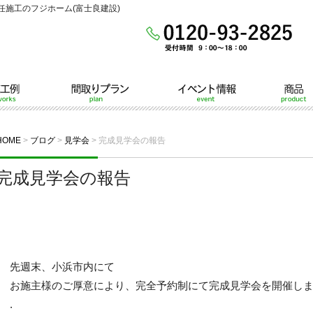
施工のフジホーム(富士良建設)
間取りプラン
イベント情報
商品
HOME
>
ブログ
>
見学会
>
完成見学会の報告
完成見学会の報告
先週末、小浜市内にて
お施主様のご厚意により、完全予約制にて完成見学会を開催し
.