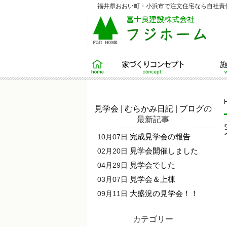
福井県おおい町・小浜市で注文住宅なら自社責任
ホーム
家づくりコンセプト
施工例
見学会
|
むらかみ日記
|
ブログ
の
最新記事
完成見学会の報告
10月07日
見学会開催しました
02月20日
見学会でした
04月29日
見学会＆上棟
03月07日
大盛況の見学会！！
09月11日
カテゴリー