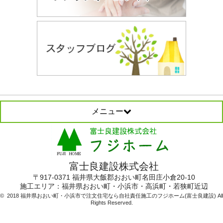
メニュー
富士良建設株式会社
〒917-0371 福井県大飯郡おおい町名田庄小倉20-10
施工エリア：
福井県おおい町・小浜市・高浜町・若狭町近辺
© 2018 福井県おおい町・小浜市で注文住宅なら自社責任施工のフジホーム(富士良建設) All
Rights Reserved.