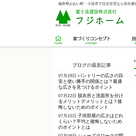
福井県おおい町・小浜市で注文住宅なら自社責任
ホーム
家づくりコンセプト
施工例
ブログ
の最新記事
パントリーの広さの目
07月29日
安と使い勝手の関係とは？最適
な広さを見つけるポイント
脱衣所と洗面所を分け
07月22日
るメリットデメリットとは？後
悔しないためのポイント
子供部屋の広さはどれ
07月15日
くらい？平均と後悔しないため
のポイントとは
シューズクロークの間
07月08日