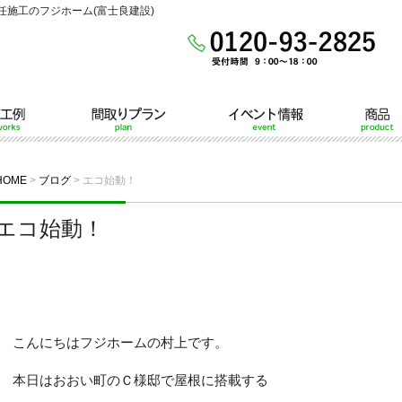
施工のフジホーム(富士良建設)
間取りプラン
イベント情報
商品
HOME
>
ブログ
>
エコ始動！
エコ始動！
こんにちはフジホームの村上です。
本日はおおい町のＣ様邸で屋根に搭載する