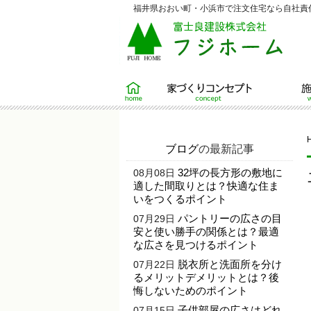
福井県おおい町・小浜市で注文住宅なら自社責任
ホーム
家づくりコンセプト
施工例
ブログ
の最新記事
32坪の長方形の敷地に
08月08日
適した間取りとは？快適な住ま
いをつくるポイント
パントリーの広さの目
07月29日
安と使い勝手の関係とは？最適
な広さを見つけるポイント
脱衣所と洗面所を分け
07月22日
るメリットデメリットとは？後
悔しないためのポイント
子供部屋の広さはどれ
07月15日