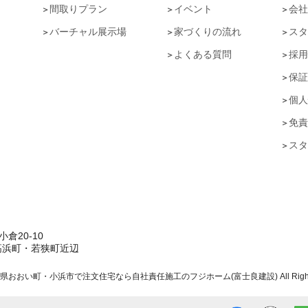
間取りプラン
イベント
会社
バーチャル展示場
家づくりの流れ
スタ
よくある質問
採用
保証
個人
免責
スタ
倉20-10
高浜町・若狭町近辺
福井県おおい町・小浜市で注文住宅なら自社責任施工のフジホーム(富士良建設) All Rights R