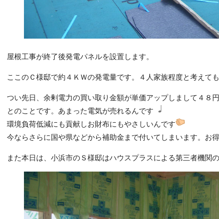
屋根工事が終了後発電パネルを設置します。
ここのＣ様邸で約４ＫＷの発電量です。４人家族程度と考えて
つい先日、余剰電力の買い取り金額が単価アップしまして４８円
とのことです。あまった電気が売れるんです
環境負荷低減にも貢献しお財布にもやさしいんです
今ならさらに国や県などから補助金まで付いてしまいます。お
また本日は、小浜市のＳ様邸はハウスプラスによる第三者機関