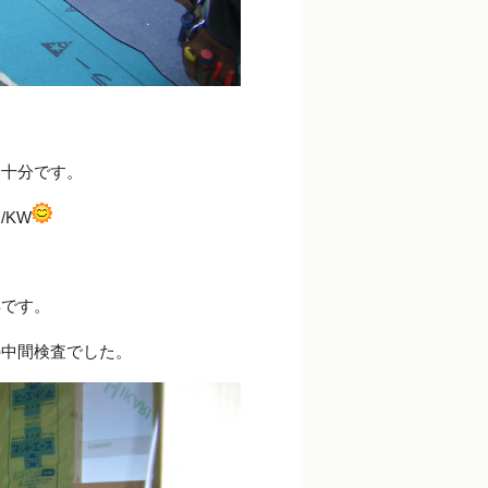
も十分です。
/KW
得です。
の中間検査でした。