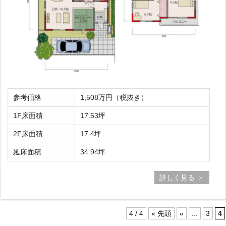
参考価格
1,508万円（税抜き）
1F床面積
17.53坪
2F床面積
17.4坪
延床面積
34.94坪
詳しく見る
4 / 4
« 先頭
«
...
3
4