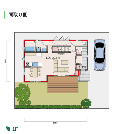
間取り図
1F