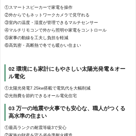
①スマートスピーカーで家電を操作
②外からでもネットワークカメラで見守れる
③室内の温度・湿度が管理できるマルチセンサー
④マルチリモコンで外から照明や家電をコントロール
⑤家事の動線を工夫し負担を軽減
⑥高気密・高断熱で冬でも暖かい住まい
02 環境にも家計にもやさしい太陽光発電＆オー
ル電化
①太陽光発電7.25kw搭載で電気代を大幅削減
②光熱費を節約できるオール電化住宅
03 万一の地震や火事でも安心な、職人がつくる
高水準の住まい
①最高ランクの耐震等級3で安心
②家族や財産を守る省令準耐火構造