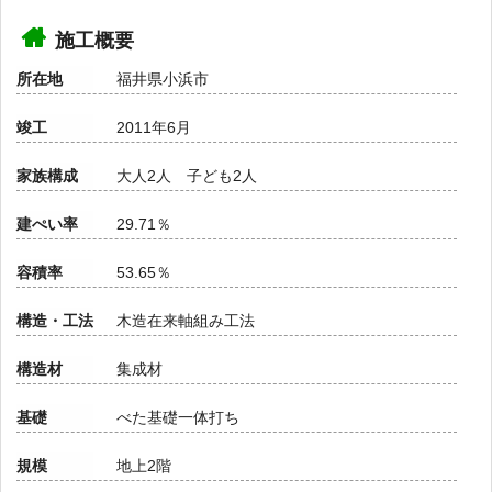
施工概要
所在地
福井県小浜市
竣工
2011年6月
家族構成
大人2人 子ども2人
建ぺい率
29.71％
容積率
53.65％
構造・工法
木造在来軸組み工法
構造材
集成材
基礎
べた基礎一体打ち
規模
地上2階