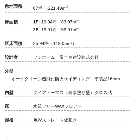
敷地面積
2
67坪 （221.49m
）
床面積
1F:
19.04坪（63.07m²）
2F:
16.91坪（56.01m²）
延床面積
35.94坪（119.05m²）
設計者
フジホーム 富士良建設株式会社
外壁
オートクリーン機能付防火サイディング 塗装品16mm
内壁
ダイアトーマス（健康塗り壁）クロス貼
床
木質フリーWAXフロアー
屋根
色彩ストレート板葺き