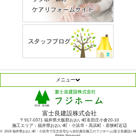
メニュー
富士良建設株式会社
〒917-0371 福井県大飯郡おおい町名田庄小倉20-10
施工エリア：
福井県おおい町・小浜市・高浜町・若狭町近辺
© 2018 福井県おおい町・小浜市で注文住宅なら自社責任施工のフジホーム(富士良建設) All
Rights Reserved.