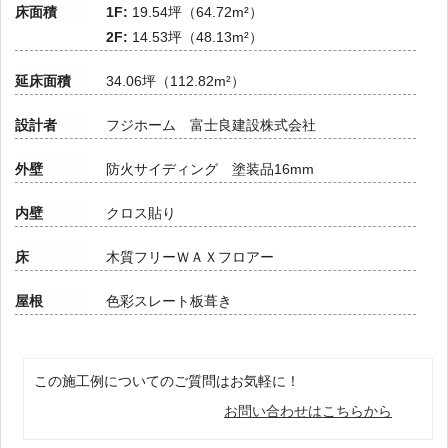
床面積
1F:
19.54坪（64.72m²）
2F:
14.53坪（48.13m²）
延床面積
34.06坪（112.82m²）
設計者
フジホーム 富士良建設株式会社
外壁
防火サイディング 塗装品16mm
内壁
クロス貼り
床
木質フリーＷＡＸフロアー
屋根
色彩スレート板葺き
この施工例についてのご質問はお気軽に！
お問い合わせはこちらから