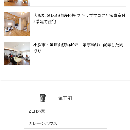
大飯郡:延床面積約40坪 スキップフロアと家事室付
2階建て住宅
小浜市：延床面積約40坪 家事動線に配慮した間
取り
施工例
ZEHの家
ガレージハウス