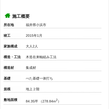
施工概要
所在地
福井県小浜市
竣工
2015年1月
家族構成
大人2人
構造・工法
木造在来軸組み工法
構造材
集成材
基礎
べた基礎一体打ち
規模
地上２階
敷地面積
2
84.35坪 （278.84m
）