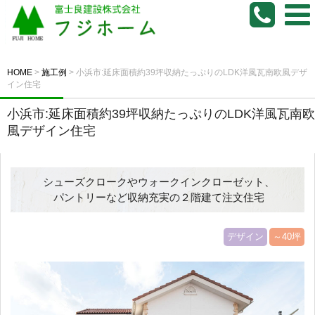
HOME
>
施工例
>
小浜市:延床面積約39坪収納たっぷりのLDK洋風瓦南欧風デザ
イン住宅
小浜市:延床面積約39坪収納たっぷりのLDK洋風瓦南欧
風デザイン住宅
シューズクロークやウォークインクローゼット、
パントリーなど収納充実の２階建て注文住宅
デザイン
～40坪