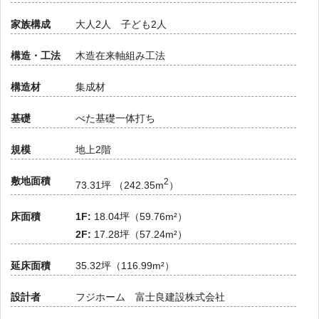
家族構成
大人2人 子ども2人
構造・工法
木造在来軸組み工法
構造材
集成材
基礎
べた基礎一体打ち
規模
地上2階
敷地面積
2
73.31坪 （242.35m
）
床面積
1F:
18.04坪（59.76m²）
2F:
17.28坪（57.24m²）
延床面積
35.32坪（116.99m²）
設計者
フジホーム 富士良建設株式会社