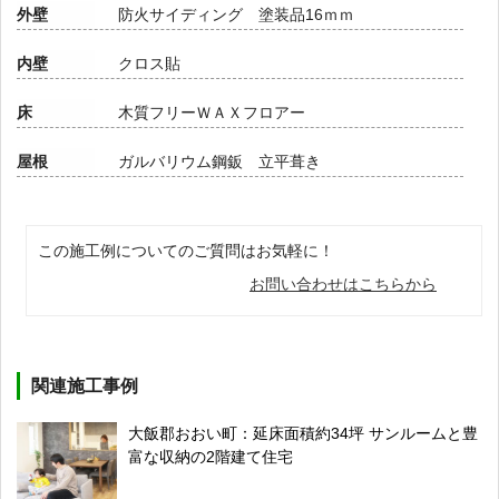
外壁
防火サイディング 塗装品16ｍｍ
内壁
クロス貼
床
木質フリーＷＡＸフロアー
屋根
ガルバリウム鋼鈑 立平葺き
この施工例についてのご質問はお気軽に！
お問い合わせはこちらから
関連施工事例
大飯郡おおい町：延床面積約34坪 サンルームと豊
富な収納の2階建て住宅