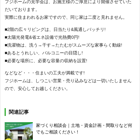
フジホームの見学会は、お施主様のご厚意により開催させていた
だいております。
実際に住まわれるお家ですので、同じ家は二度と見れません。
■2階の広々リビングは、日当たり&風通しバッチリ!
■太陽光発電&省エネ設備で光熱費0円!
■洗濯物は、洗う→干す→たたむがスムーズな家事らく動線!
■あるとうれしい、バルコニーの目隠し!
■必要な場所に、必要な容量の収納を設置!
などなど・・・住まいの工夫が満載です!
フジホームは、しつこい営業・売り込みなどは一切いたしません
ので、安心してお越しください。
関連記事
家づくり相談会｜土地・資金計画・間取りなど何
でもご相談ください！